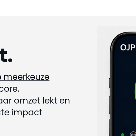
t.
e meerkeuze
core.
waar omzet lekt en
ste impact