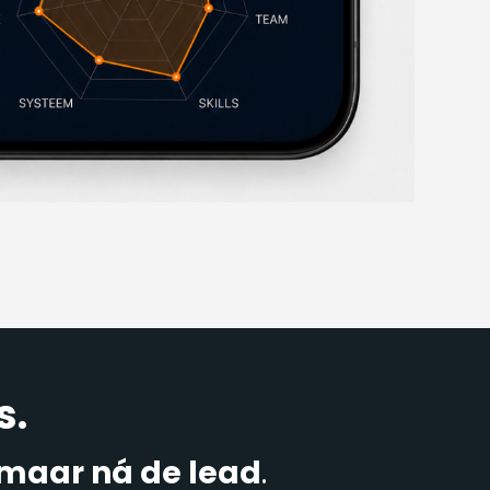
s.
maar ná de lead
.