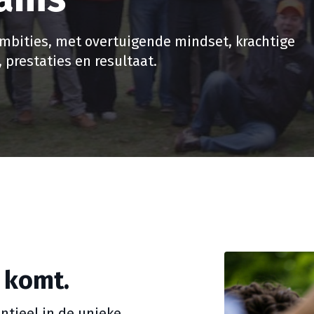
mbities, met overtuigende mindset, krachtige
, prestaties en resultaat.
t komt.
ntieel in de unieke