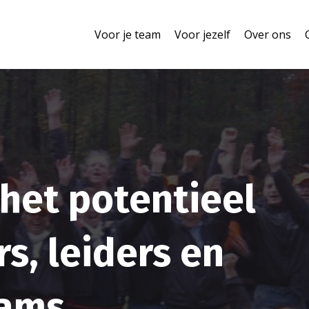
Voor je team
Voor jezelf
Over ons
het potentieel
s, leiders en
eams