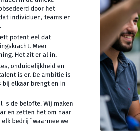
eobsedeerd door het
dat individuen, teams en
.
eft potentieel dat
gingskracht. Meer
ng. Het zit er al in.
es, onduidelijkheid en
lent is er. De ambitie is
 bij elkaar brengt en in
l is de belofte. Wij maken
aar en zetten het om naar
j elk bedrijf waarmee we